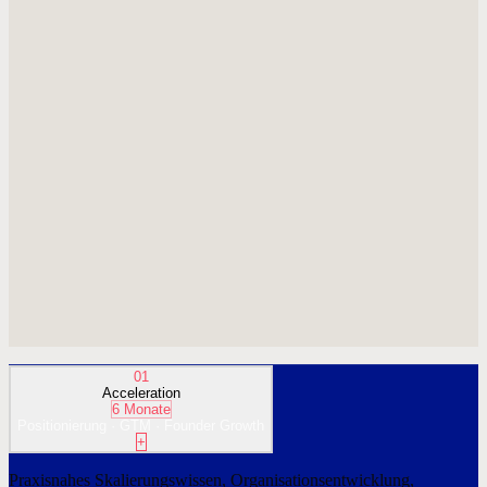
01
Acceleration
6 Monate
Positionierung · GTM · Founder Growth
+
Praxisnahes Skalierungswissen, Organisationsentwicklung,