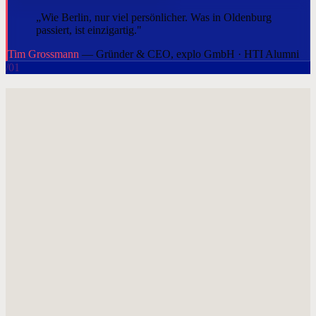
„Wie Berlin, nur viel persönlicher. Was in Oldenburg
passiert, ist einzigartig."
Tim Grossmann
— Gründer & CEO, explo GmbH · HTI Alumni
/01
Ein Unterschied.