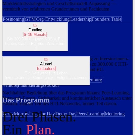
Markteintrittsstrategien und Geschäftsmodell-Anpassung —
vermittelt von erfahrenen Gründer:innen und Fachleuten.
Positioning
GTM
Org-Entwicklung
Leadership
Founders Table
02
Funding
6–18 Monate
Bis 300.000 € · Land NDS & EU
Echtes Cash · Für euer Wachstum
+
Vorbereitung auf Finanzierungsrunden, Zugang zu Investor:innen-
03
Netzwerken (u. a. Oldenburg Venture) und bis zu 300.000 € HTI-
Alumni
fortlaufend
Projektförderung durch Land Niedersachsen und EU.
Ein Netzwerk fürs Leben
Investor:innen · Community · Folgefinanzierung
Bis 300k € Förderung
Investor Readiness
Oldenburg
+
Venture
Finanzierungsstruktur
Nachhaltige Begleitung über das Programm hinaus: Peer-Learning,
Netzwerk-Events, Sichtbarkeit und kontinuierlicher Austausch unter
Das Programm
Alumni. Einmal Teil des HTI-Netzwerks, immer Teil davon.
Drei Phasen.
GrowMorrow
Investor Day
Demo Day
Peer-Learning
Mentoring
Ein
Plan.