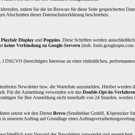
iderrufen, indem Sie die im Browser für diese Seite gespeicherten Date
gen Abschnitten dieser Datenschutzerklärung beschrieben.
Playfair Display
und
Poppins
. Diese Schriften werden ausschließlic
det
keine Verbindung zu Google-Servern
(insb. fonts.googleapis.com 
it. f DSGVO (berechtigtes Interesse an einer einheitlichen, performante
kostenfreien Newsletter bzw. die Warteliste anzumelden. Hierbei werde
elt. Für die Anmeldung verwenden wir das
Double-Opt-In-Verfahre
estätigen Sie Ihre Anmeldung nicht innerhalb von 24 Stunden, werden 
isten setzen wir den Dienst
Brevo
(Sendinblue GmbH, Köpenicker Stra
en in unserem Auftrag auf Grundlage eines Auftragsverarbeitungsvert
usschließlich zum Versand des Newsletters verwendet und gespeichert, 