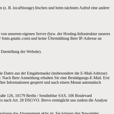
n (z. B. localStorage) löschen und beim nächsten Aufruf eine andere
h von unserem eigenen Server (bzw. der Hosting-Infrastruktur unseres
/ fonts.gstatic.com) und keine Übermittlung Ihrer IP-Adresse an
n Darstellung der Website).
n die Daten aus der Eingabemaske (insbesondere die E-Mail-Adresse)
n
: Nach Ihrer Anmeldung erhalten Sie eine Bestätigungs-E-Mail. Erst
Ihre Informationen gesperrt und nach einem Monat automatisch
ße 126, 10179 Berlin / Sendinblue SAS, 106 Boulevard
rages nach Art. 28 DSGVO. Brevo ermöglicht uns zudem die Analyse
solange das Abonnement aktiv ist. Sie können den Newsletter