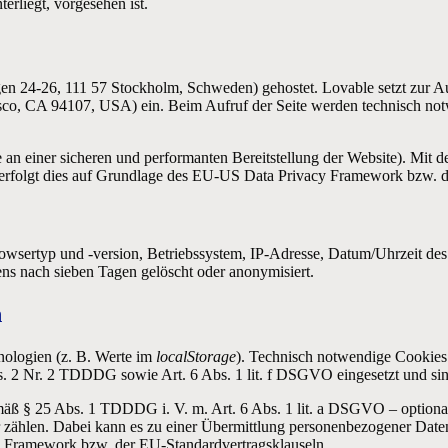
erliegt, vorgesehen ist.
 24-26, 111 57 Stockholm, Schweden) gehostet. Lovable setzt zur Au
co, CA 94107, USA) ein. Beim Aufruf der Seite werden technisch notw
e an einer sicheren und performanten Bereitstellung der Website). Mit d
rfolgt dies auf Grundlage des EU-US Data Privacy Framework bzw. de
rowsertyp und -version, Betriebssystem, IP-Adresse, Datum/Uhrzeit des 
ens nach sieben Tagen gelöscht oder anonymisiert.
n
nologien (z. B. Werte im
localStorage
). Technisch notwendige Cookies 
 2 Nr. 2 TDDDG sowie Art. 6 Abs. 1 lit. f DSGVO eingesetzt und sind
gemäß § 25 Abs. 1 TDDDG i. V. m. Art. 6 Abs. 1 lit. a DSGVO – option
r zählen. Dabei kann es zu einer Übermittlung personenbezogener Date
 Framework bzw. der EU-Standardvertragsklauseln.