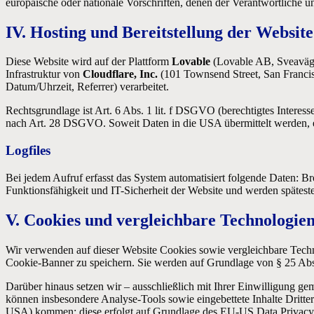
europäische oder nationale Vorschriften, denen der Verantwortliche unt
IV. Hosting und Bereitstellung der Website
Diese Website wird auf der Plattform
Lovable
(Lovable AB, Sveavägen
Infrastruktur von
Cloudflare, Inc.
(101 Townsend Street, San Francis
Datum/Uhrzeit, Referrer) verarbeitet.
Rechtsgrundlage ist Art. 6 Abs. 1 lit. f DSGVO (berechtigtes Interess
nach Art. 28 DSGVO. Soweit Daten in die USA übermittelt werden, e
Logfiles
Bei jedem Aufruf erfasst das System automatisiert folgende Daten: B
Funktionsfähigkeit und IT-Sicherheit der Website und werden spätest
V. Cookies und vergleichbare Technologie
Wir verwenden auf dieser Website Cookies sowie vergleichbare Tech
Cookie-Banner zu speichern. Sie werden auf Grundlage von § 25 Abs.
Darüber hinaus setzen wir – ausschließlich mit Ihrer Einwilligung 
können insbesondere Analyse-Tools sowie eingebettete Inhalte Dritte
USA) kommen; diese erfolgt auf Grundlage des EU-US Data Privacy